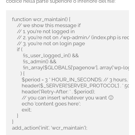
codice nella parte superiore o inferiore del file:
function wcr_maintain() {

    // we show this message if

    // 1. you're not logged in

    // 2. you're not on /wp-admin/ (index.php is redir
    // 3. you're not on login page

    if (

         !is_user_logged_in() && 

         !is_admin() && 

         !in_array($GLOBALS['pagenow'], array('wp-login.
       ) {

        $period = 3 * HOUR_IN_SECONDS; // 3 hours, b
        header($_SERVER['SERVER_PROTOCOL'] . ' 503 Se
        header('Retry-After: ' . $period);

        // you can insert whatever you want 🙂

        echo 'content goes here';

        exit;

    }

}

add_action('init', 'wcr_maintain');