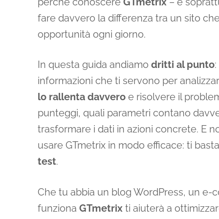
perché conoscere
GTmetrix
– e soprat
fare davvero la differenza tra un sito che
opportunità ogni giorno.
In questa guida andiamo
dritti al punto
:
informazioni che ti servono per analizzar
lo rallenta davvero
e risolvere il probl
punteggi, quali parametri contano davve
trasformare i dati in azioni concrete. E
usare GTmetrix in modo efficace: ti bas
test
.
Che tu abbia un blog WordPress, un e-c
funziona
GTmetrix
ti aiuterà a ottimizza