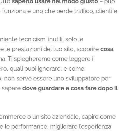
tutto
saperlo usare nel modo giusto
– può
 funziona e uno che perde traffico, clienti e
 niente tecnicismi inutili, solo le
e le prestazioni del tuo sito, scoprire
cosa
ema. Ti spiegheremo come leggere i
ro, quali puoi ignorare, e come
 no, non serve essere uno sviluppatore per
ta sapere
dove guardare e cosa fare dopo il
ommerce o un sito aziendale, capire come
re le performance, migliorare l’esperienza