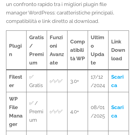
un confronto rapido tra i migliori plugin file
manager WordPress: caratteristiche principali,
compatibilità e link diretto al download.
Gratis
Funzi
Ultim
Comp
Link
Plugi
/
oni
o
atibili
Down
n
Premi
Avanz
Upda
tà WP
load
um
ate
te
Filest
✅
17/12
Scari
✅✅✅
3.0+
er
Gratis
/2024
ca
WP
✅ /
File
08/01
Scari
Premi
✅✅✅
4.0+
Mana
/2025
ca
um
ger