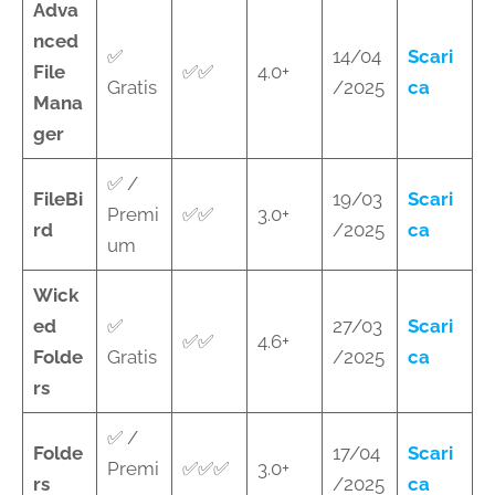
Adva
nced
✅
14/04
Scari
File
✅✅
4.0+
Gratis
/2025
ca
Mana
ger
✅ /
FileBi
19/03
Scari
Premi
✅✅
3.0+
rd
/2025
ca
um
Wick
ed
✅
27/03
Scari
✅✅
4.6+
Folde
Gratis
/2025
ca
rs
✅ /
Folde
17/04
Scari
Premi
✅✅✅
3.0+
rs
/2025
ca