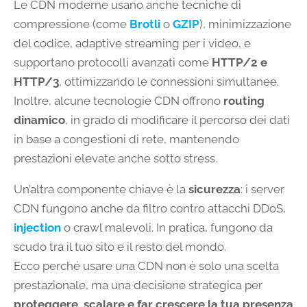
Le CDN moderne usano anche tecniche di
compressione (come
Brotli
o
GZIP
), minimizzazione
del codice, adaptive streaming per i video, e
supportano protocolli avanzati come
HTTP/2 e
HTTP/3
, ottimizzando le connessioni simultanee.
Inoltre, alcune tecnologie CDN offrono
routing
dinamico
, in grado di modificare il percorso dei dati
in base a congestioni di rete, mantenendo
prestazioni elevate anche sotto stress.
Un’altra componente chiave è la
sicurezza
: i server
CDN fungono anche da filtro contro attacchi DDoS,
injection
o crawl malevoli. In pratica, fungono da
scudo tra il tuo sito e il resto del mondo.
Ecco perché usare una CDN non è solo una scelta
prestazionale, ma una decisione strategica per
proteggere, scalare e far crescere la tua presenza