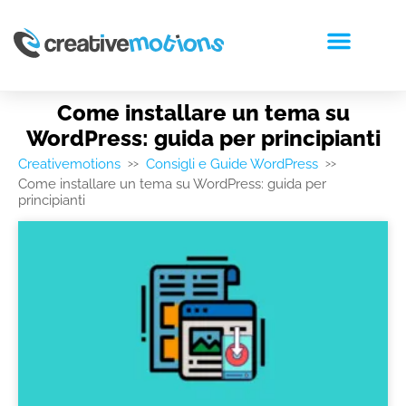
RICHIEDI PREVENTIVO
Come installare un tema su
WordPress: guida per principianti
Creativemotions
Consigli e Guide WordPress
>>
>>
Come installare un tema su WordPress: guida per
principianti