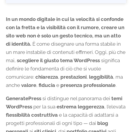
In un mondo digitale in cui la velocità si confonde
con la fretta e la visibilità con il rumore, creare un
sito web non è solo un gesto tecnico, ma un atto
di identità.
È come disegnare una forma stabile in
un mare instabile di contenuti effimeri. Oggi, più che
mai,
scegliere il giusto tema WordPress
significa
definire le fondamenta di ciò che si vuole
comunicare:
chiarezza
,
prestazioni
,
leggibilità
, ma
anche
valore
,
fiducia
e
presenza professionale
.
GeneratePress
si distingue nel panorama dei
temi
WordPress
per la sua
estrema leggerezza
, l’elevata
flessibilità costruttiva
e la capacità di adattarsi a
progetti professionali di ogni tipo — dai
blog
personali
ai
siti clinici
, dai
portfolio creativi
agli