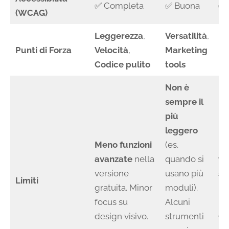
✅ Completa
✅ Buona
✅ 
(WCAG)
Leggerezza
,
Versatilità
,
Fle
Punti di Forza
Velocità
,
Marketing
In
Codice pulito
tools
Non è
sempre il
più
leggero
Meno funzioni
(es.
M
avanzate
nella
quando si
fo
versione
usano più
su
Limiti
gratuita. Minor
moduli).
pe
focus su
Alcuni
ri
design visivo.
strumenti
Ge