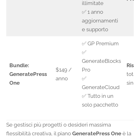
illimitate
✅ 1 anno
aggiornamenti
e supporto
✅ GP Premium
✅
GenerateBlocks
Bundle:
Risp
$149 /
Pro
GeneratePress
total
anno
✅
One
singol
GenerateCloud
✅ Tutto in un
solo pacchetto
Se gestisci più progetti o desideri massima
flessibilità creativa, il piano
GeneratePress One
è la