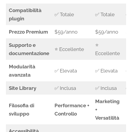
Compatibilità
✅ Totale
✅ Totale
✅ 
plugin
Prezzo Premium
$59/anno
$59/anno
$4
Supporto e
⭐
⭐ Eccellente
⭐ 
documentazione
Eccellente
Modularità
✅ Elevata
✅ Elevata
✅ 
avanzata
Site Library
✅ Inclusa
✅ Inclusa
✅ 
Marketing
Filosofia di
Performance +
In
+
sviluppo
Controllo
Fle
Versatilità
Accessibilità