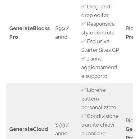
✅ Drag-and-
drop editor
✅ Responsive
GenerateBlocks
$99 /
Rich
style controls
Pro
anno
Prem
✅ Esclusive
Starter Sites GP
✅ 1 anno
aggiornamenti
e supporto
✅ Librerie
pattern
personalizzate
✅ Condivisione
Richi
$99 /
tramite chiavi
GenerateCloud
Gene
anno
pubbliche
Pro