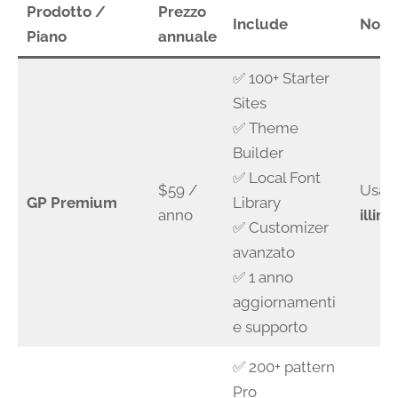
Prodotto /
Prezzo
Include
Note
Piano
annuale
✅ 100+ Starter
Sites
✅ Theme
Builder
✅ Local Font
$59 /
Usabi
GP Premium
Library
anno
illimi
✅ Customizer
avanzato
✅ 1 anno
aggiornamenti
e supporto
✅ 200+ pattern
Pro