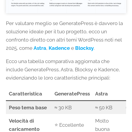
Per valutare meglio se GeneratePress è davvero la
soluzione ideale per il tuo progetto, ecco un
confronto diretto con altri temi WordPress noti nel
2025, come
Astra
,
Kadence
e
Blocksy
.
Ecco una tabella comparativa aggiornata che
include GeneratePress, Astra, Blocksy e Kadence,
evidenziando le loro caratteristiche principali:
Caratteristica
GeneratePress
Astra
Bl
Peso tema base
≈ 30 KB
≈ 50 KB
≈ 
Velocità di
Molto
⭐ Eccellente
⭐ 
caricamento
buona