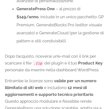
avanzate di personalizzazione.
GeneratePress One
– al prezzo di
$149/anno
, include in un unico pacchetto: GP
Premium, GenerateBlocks Pro (editor visuale
avanzato) e GenerateCloud (per la gestione di
pattern e stili condivisibili).
Dopo l’acquisto, riceverai un’e-mail con il link per
scaricare il file
dei plugin e il tuo
Product Key
.zip
personale da inserire nella dashboard WordPress.
Entrambe le licenze sono
valide per un numero
illimitato di siti web
e includono
12 mesi di
aggiornamenti e supporto tecnico prioritario
.
Questo approccio modulare e flessibile rende
GeneratePress una soluzione scalabile, adatta sia a