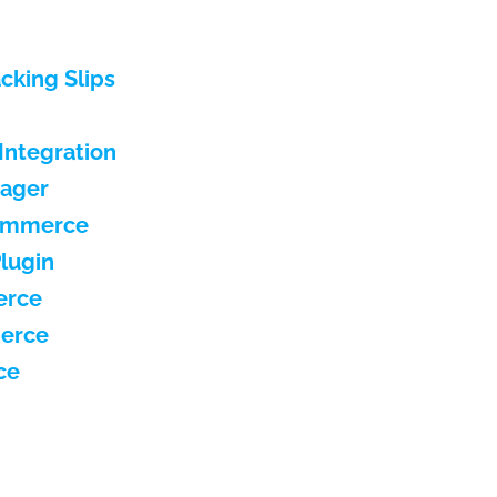
king Slips
ntegration
ager
Commerce
lugin
erce
erce
ce