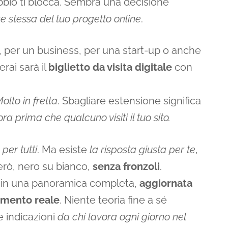
ubbio ti blocca. Sembra una decisione
te stessa del tuo progetto online
.
, per un business, per una start-up o anche
rai sarà il
biglietto da visita digitale
con
olto in fretta
. Sbagliare estensione significa
ra prima che qualcuno visiti il tuo sito.
 per tutti
. Ma esiste
la risposta giusta per te
,
rerò, nero su bianco,
senza fronzoli
.
 in una panoramica completa,
aggiornata
namento reale
. Niente teoria fine a sé
e indicazioni
da chi lavora ogni giorno nel