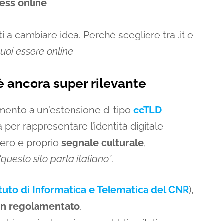
ess online
ti a cambiare idea. Perché scegliere tra .it e
vuoi essere online
.
è ancora super rilevante
erimento a un’estensione di tipo
ccTLD
per rappresentare l’identità digitale
vero e proprio
segnale culturale
,
“questo sito parla italiano”
.
ituto di Informatica e Telematica del CNR
),
ben regolamentato
.