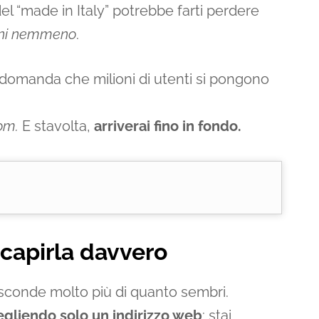
 del “made in Italy” potrebbe farti perdere
ini nemmeno
.
la domanda che milioni di utenti si pongono
com.
E stavolta,
arriverai fino in fondo.
 capirla davvero
nasconde molto più di quanto sembri.
egliendo solo un indirizzo web
: stai