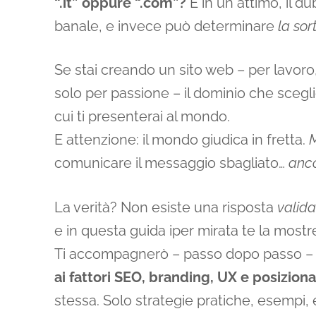
“.it” oppure “.com”?
E in un attimo, il d
banale, e invece può determinare
la sor
Se stai creando un sito web – per lavoro
solo per passione – il dominio che sceglie
cui ti presenterai al mondo.
E attenzione: il mondo giudica in fretta.
M
comunicare il messaggio sbagliato…
anco
La verità? Non esiste una risposta
valida
e in questa guida iper mirata te la most
Ti accompagnerò – passo dopo passo –
ai fattori SEO, branding, UX e posizio
stessa. Solo strategie pratiche, esempi, 