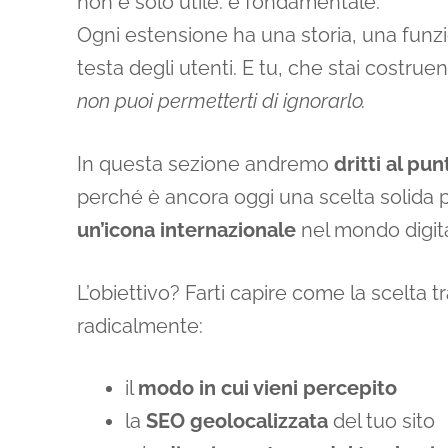
non è solo utile: è fondamentale.
Ogni estensione ha una storia, una fun
testa degli utenti. E tu, che stai costrue
non puoi permetterti di ignorarlo.
In questa sezione andremo
dritti al pun
perché è ancora oggi una scelta solida per
un’icona internazionale
nel mondo digita
L’obiettivo? Farti capire come la scelta 
radicalmente:
il
modo in cui vieni percepito
la
SEO geolocalizzata
del tuo sito