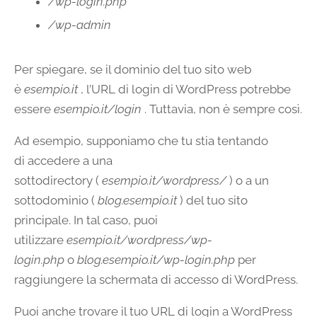
/wp-login.php
/wp-admin
Per spiegare, se il dominio del tuo sito web
è
esempio.it
, l’URL di login di WordPress potrebbe
essere
esempio.it/login
. Tuttavia, non è sempre così.
Ad esempio, supponiamo che tu stia tentando
di accedere a una
sottodirectory (
esempio.it/wordpress/
) o a un
sottodominio (
blog.esempio.it
) del tuo sito
principale. In tal caso, puoi
utilizzare
esempio.it/wordpress/wp-
login.php
o
blog.esempio.it/wp-login.php
per
raggiungere la schermata di accesso di WordPress.
Puoi anche trovare il tuo URL di login a WordPress