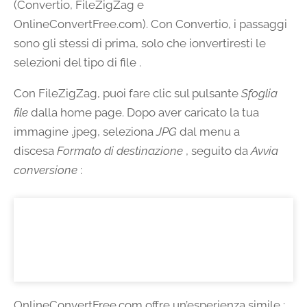
(Convertio, FileZigZag e
OnlineConvertFree.com). Con Convertio, i passaggi
sono gli stessi di prima, solo che ionvertiresti le
selezioni del tipo di file .
Con FileZigZag, puoi fare clic sul pulsante
Sfoglia
file
dalla home page. Dopo aver caricato la tua
immagine .jpeg, seleziona
JPG
dal menu a
discesa
Formato di destinazione
, seguito da
Avvia
conversione
:
OnlineConvertFree.com offre un’esperienza simile :