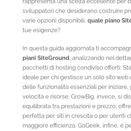
rappresenta una scelta eccellente per bl
sviluppatori che desiderano costruire prog
varie opzioni disponibili,
quale piano Si
tue esigenze?
In questa guida aggiornata ti accompa
piani SiteGround
, analizzando nel dettag
pacchetti di hosting condiviso offerti: S
ideale per chi gestisce un solo sito web
delle funzionalità essenziali per iniziare,
velocità e risorse. GrowBig, invece, si d
equilibrata tra prestazioni e prezzo, off
perfetta per siti in crescita o per utent
maggiore efficienza. GoGeek, infine, è pe