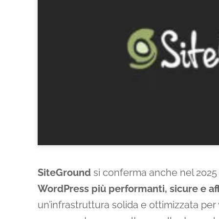
SiteGround
si conferma anche nel 2025 
WordPress più performanti, sicure e aff
un’infrastruttura solida e ottimizzata per