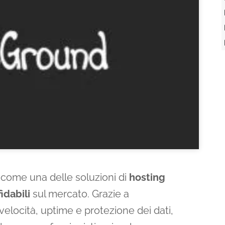
come una delle soluzioni di
hosting
idabili
sul mercato. Grazie a
 velocità, uptime e protezione dei dati,