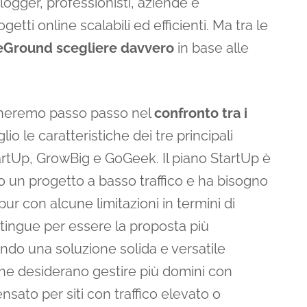
ogger, professionisti, aziende e
etti online scalabili ed efficienti. Ma tra le
teGround scegliere davvero
in base alle
gneremo passo passo nel
confronto tra i
lio le caratteristiche dei tre principali
tartUp, GrowBig e GoGeek. Il piano StartUp è
 o un progetto a basso traffico e ha bisogno
 pur con alcune limitazioni in termini di
istingue per essere la proposta più
rendo una soluzione solida e versatile
i che desiderano gestire più domini con
nsato per siti con traffico elevato o