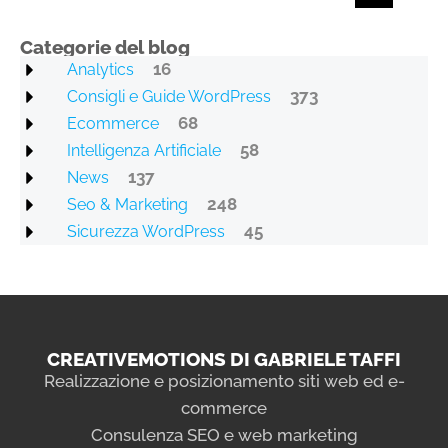
Categorie del blog
16
Analytics
373
Consigli e Guide WordPress
68
Ecommerce
58
Intelligenza Artificiale
137
News
248
Seo & Marketing
45
Sicurezza WordPress
CREATIVEMOTIONS DI GABRIELE TAFFI
Realizzazione e posizionamento siti web ed e-
commerce
Consulenza SEO e web marketing