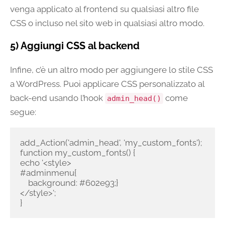
venga applicato al frontend su qualsiasi altro file
CSS o incluso nel sito web in qualsiasi altro modo.
5) Aggiungi CSS al backend
Infine, c’è un altro modo per aggiungere lo stile CSS
a WordPress. Puoi applicare CSS personalizzato al
back-end usando l’hook
come
admin_head()
segue:
add_Action('admin_head', 'my_custom_fonts');

function my_custom_fonts() {

echo '<style>

#adminmenu{

    background: #602e93;}

</style>';

}