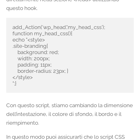
questo hook.
add_Action('wp_head','my_head_css');

function my_head_css(){

echo "<style>

.site-branding{

    background: red;

    width: 200px;

    padding: 11px;

    border-radius: 23px; }

</style>

";}
Con questo script, stiamo cambiando la dimensione
dell’intestazione, il colore di sfondo, il bordo e il
riempimento.
In questo modo puoi assicurarti che lo script CSS