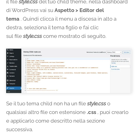
il file
style.css
del tuo child theme, nella dashboard
di WordPress vai su
Aspetto > Editor del
tema
. Quindi clicca il menu a discesa in alto a
destra, seleziona il tema figlio e fai clic
sul file
style.css
come mostrato di seguito.
Se il tuo tema child non ha un file
style.css
o
qualsiasi altro file con estensione
.css
, puoi crearlo
e applicarlo come descritto nella sezione
successiva.