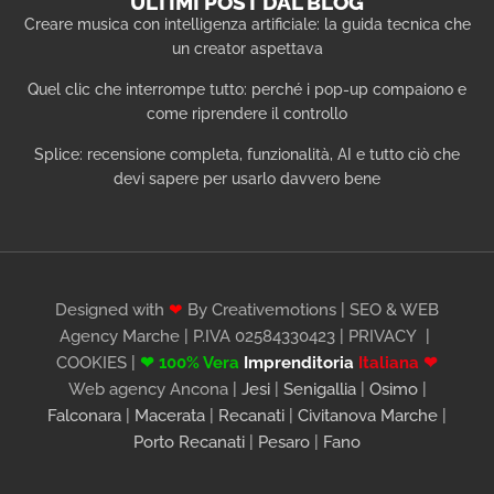
ULTIMI POST DAL BLOG
Creare musica con intelligenza artificiale: la guida tecnica che
un creator aspettava
Quel clic che interrompe tutto: perché i pop-up compaiono e
come riprendere il controllo
Splice: recensione completa, funzionalità, AI e tutto ciò che
devi sapere per usarlo davvero bene
Designed with
❤
By Creativemotions | SEO & WEB
Agency Marche | P.IVA 02584330423 |
PRIVACY
|
COOKIES
|
❤ 100% Vera
Imprenditoria
Italiana ❤
Web agency Ancona |
Jesi
|
Senigallia
|
Osimo
|
Falconara
|
Macerata
|
Recanati
|
Civitanova Marche
|
Porto Recanati
|
Pesaro
|
Fano