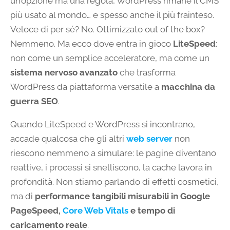
un’opzione ma una regola, WordPress rimane il CMS
più usato al mondo… e spesso anche il più frainteso.
Veloce di per sé? No. Ottimizzato out of the box?
Nemmeno. Ma ecco dove entra in gioco
LiteSpeed
:
non come un semplice acceleratore, ma come un
sistema nervoso avanzato
che trasforma
WordPress da piattaforma versatile a
macchina da
guerra SEO
.
Quando LiteSpeed e WordPress si incontrano,
accade qualcosa che gli altri
web server
non
riescono nemmeno a simulare: le pagine diventano
reattive, i processi si snelliscono, la cache lavora in
profondità. Non stiamo parlando di effetti cosmetici,
ma di
performance tangibili misurabili in Google
PageSpeed,
Core Web Vitals
e tempo di
caricamento reale
.