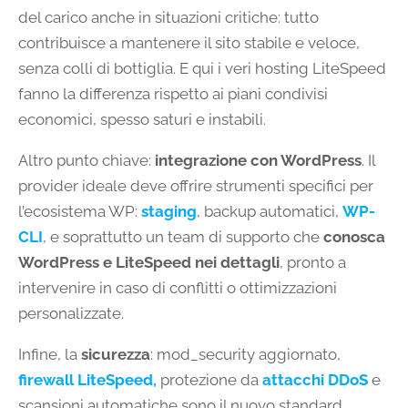
del carico anche in situazioni critiche: tutto
contribuisce a mantenere il sito stabile e veloce,
senza colli di bottiglia. E qui i veri hosting LiteSpeed
fanno la differenza rispetto ai piani condivisi
economici, spesso saturi e instabili.
Altro punto chiave:
integrazione con WordPress
. Il
provider ideale deve offrire strumenti specifici per
l’ecosistema WP:
staging
, backup automatici,
WP-
CLI
, e soprattutto un team di supporto che
conosca
WordPress e LiteSpeed nei dettagli
, pronto a
intervenire in caso di conflitti o ottimizzazioni
personalizzate.
Infine, la
sicurezza
: mod_security aggiornato,
firewall LiteSpeed,
protezione da
attacchi DDoS
e
scansioni automatiche sono il nuovo standard.