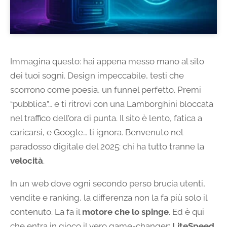
Immagina questo: hai appena messo mano al sito
dei tuoi sogni. Design impeccabile, testi che
scorrono come poesia, un funnel perfetto. Premi
“pubblica”… e ti ritrovi con una Lamborghini bloccata
nel traffico dell’ora di punta. Il sito è lento, fatica a
caricarsi, e Google… ti ignora. Benvenuto nel
paradosso digitale del 2025: chi ha tutto tranne la
velocità
.
In un web dove ogni secondo perso brucia utenti,
vendite e ranking, la differenza non la fa più solo il
contenuto. La fa il
motore che lo spinge
. Ed è qui
che entra in gioco il vero game-changer:
LiteSpeed
.