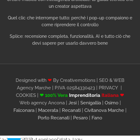
un creator aspettava
Quel clic che interrompe tutto: perché i pop-up compaiono e
come riprendere il controllo
Splice: recensione completa, funzionalità, AI e tutto ciò che
devi sapere per usarlo davvero bene
Designed with
❤
By Creativemotions | SEO & WEB
Agency Marche | P.IVA 02584330423 |
PRIVACY
|
COOKIES
|
❤ 100% Vera
Imprenditoria
Italiana ❤
Web agency Ancona |
Jesi
|
Senigallia
|
Osimo
|
Falconara
|
Macerata
|
Recanati
|
Civitanova Marche
|
Porto Recanati
|
Pesaro
|
Fano
',a='
';if(l){t=t.replace('data-lazy-