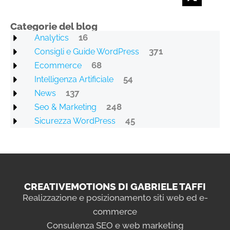
Categorie del blog
16
Analytics
371
Consigli e Guide WordPress
68
Ecommerce
54
Intelligenza Artificiale
137
News
248
Seo & Marketing
45
Sicurezza WordPress
CREATIVEMOTIONS DI GABRIELE TAFFI
Realizzazione e posizionamento siti web ed e-
commerce
Consulenza SEO e web marketing