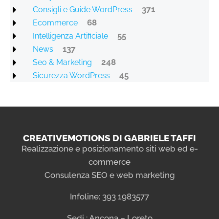
371
Consigli e Guide WordPress
68
Ecommerce
55
Intelligenza Artificiale
137
News
248
Seo & Marketing
45
Sicurezza WordPress
CREATIVEMOTIONS DI GABRIELE TAFFI
Realizzazione e posizionamento siti web ed e-
commerce
Consulenza SEO e web marketing
Infoline: 393 1983577
Sedi : Ancona – Loreto