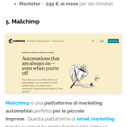
Marketer
–
299 € al mese
per siti illimitati
5. Mailchimp
Mailchimp
è una
piattaforma di marketing
automation
perfetta
per le piccole
imprese
. Questa piattaforma di
email marketing
basata su cloud ha molte funzionalità come la