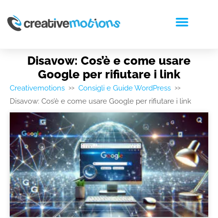
RICHIEDI PREVENTIVO
Disavow: Cos’è e come usare
Google per rifiutare i link
Creativemotions
Consigli e Guide WordPress
>>
>>
Disavow: Cos’è e come usare Google per rifiutare i link