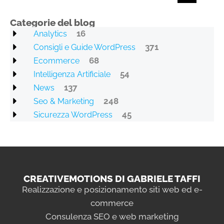
Categorie del blog
16
Analytics
371
Consigli e Guide WordPress
68
Ecommerce
54
Intelligenza Artificiale
137
News
248
Seo & Marketing
45
Sicurezza WordPress
CREATIVEMOTIONS DI GABRIELE TAFFI
Realizzazione e posizionamento siti web ed e-
commerce
Consulenza SEO e web marketing