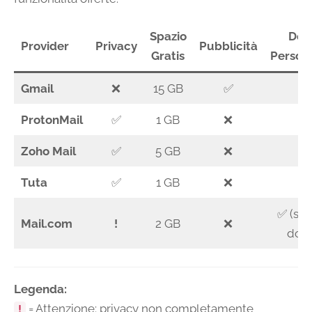
Spazio
Dom
Provider
Privacy
Pubblicità
Gratis
Persona
Gmail
❌
15 GB
✅
ProtonMail
✅
1 GB
❌
Zoho Mail
✅
5 GB
❌
Tuta
✅
1 GB
❌
✅ (sel
Mail.com
!
2 GB
❌
domi
Legenda:
= Attenzione: privacy non completamente
!