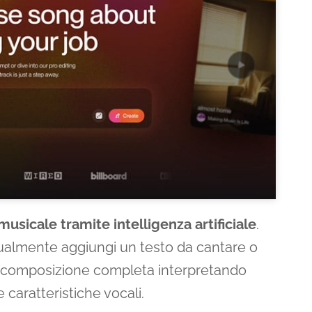
usicale tramite intelligenza artificiale
.
tualmente aggiungi un testo da cantare o
na composizione completa interpretando
 caratteristiche vocali.