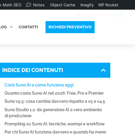
k Math SEO
Notes
Object Cache
Imagify
WP Rocket
Ciao,
Creativemotions
LOG
CONTATTI
RICHIEDI PREVENTIVO
INDICE DEI CONTENUTI
Cos’è Suno AI e come funziona oggi
Quanto costa Suno AI nel 2026: Free, Pro e Premier
Suno v5.5: cosa cambia davvero rispetto a v5 e v4.5
Suno Studio 1.2: da generatore AI a vero ambiente
di produzione
Prompting su Suno AI: tecniche, esempi e workflow
Per chi Suno AI funziona davvero e quando ha meno