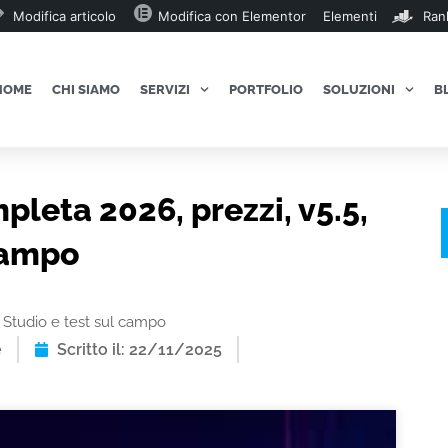
Modifica articolo
Modifica con Elementor
Elementi
Ran
HOME
CHI SIAMO
SERVIZI
PORTFOLIO
SOLUZIONI
B
leta 2026, prezzi, v5.5,
campo
 Studio e test sul campo
e
Scritto il: 22/11/2025