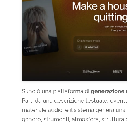
Suno è una piattaforma di
generazione m
Parti da una descrizione testuale, even
materiale audio, e il sistema genera u
genere, strumenti, atmosfera, struttura e