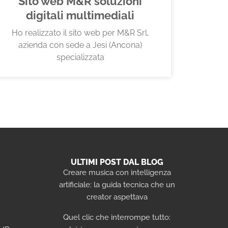
Sito web M&R soluzioni
digitali multimediali
Ho realizzato il sito web per M&R Srl,
azienda con sede a Jesi (Ancona)
specializzata
ULTIMI POST DAL BLOG
Creare musica con intelligenza
artificiale: la guida tecnica che un
i
creator aspettava
Quel clic che interrompe tutto: