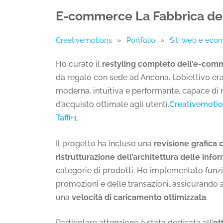
E-commerce La Fabbrica de
Creativemotions
»
Portfolio
»
Siti web e ec
Ho curato il
restyling completo dell’e-com
da regalo con sede ad Ancona. L’obiettivo era
moderna, intuitiva e performante, capace di rif
d’acquisto ottimale agli utenti.
Creativemotion
Taffi+1
Il progetto ha incluso una
revisione grafica
ristrutturazione dell’architettura delle info
categorie di prodotti. Ho implementato funzi
promozioni e delle transazioni, assicurando
una
velocità di caricamento ottimizzata
.
Particolare attenzione è stata dedicata all’
ot