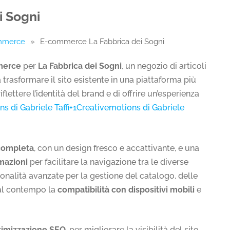
i Sogni
ommerce
»
E-commerce La Fabbrica dei Sogni
merce
per
La Fabbrica dei Sogni
, un negozio di articoli
 trasformare il sito esistente in una piattaforma più
lettere l’identità del brand e di offrire un’esperienza
s di Gabriele Taffi+1Creativemotions di Gabriele
 completa
, con un design fresco e accattivante, e una
rmazioni
per facilitare la navigazione tra le diverse
onalità avanzate per la gestione del catalogo, delle
 al contempo la
compatibilità con dispositivi mobili
e
timizzazione SEO
, per migliorare la visibilità del sito