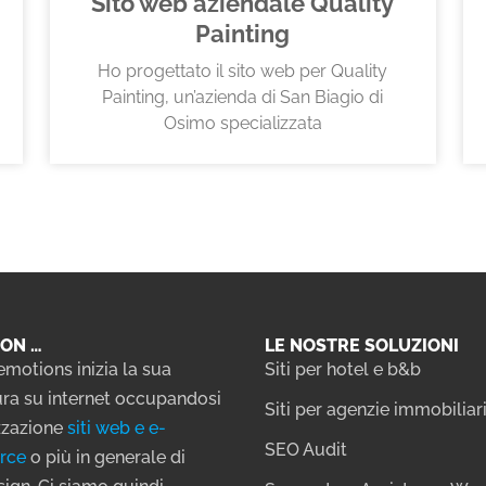
Sito web aziendale Quality
Painting
Ho progettato il sito web per Quality
Painting, un’azienda di San Biagio di
Osimo specializzata
ON …
LE NOSTRE SOLUZIONI
emotions inizia la sua
Siti per hotel e b&b
ra su internet occupandosi
Siti per agenzie immobiliar
izzazione
siti web e e-
SEO Audit
rce
o più in generale di