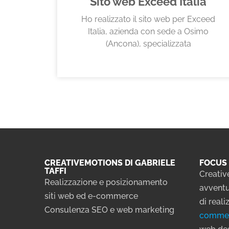
Sito web Exceed Italia
Ho realizzato il sito web per Exceed
Italia, azienda con sede a Osimo
(Ancona), specializzata
CREATIVEMOTIONS DI GABRIELE
FOCUS 
TAFFI
Creativ
Realizzazione e posizionamento
avventu
siti web ed e-commerce
di real
Consulenza SEO e web marketing
comme