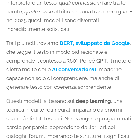
interpretare un testo,
quali connessioni
fare tra le
parole,
quale senso
attribuire a una frase ambigua. E
nel 2025 questi modelli sono diventati
incredibilmente sofisticati.
Tra i più noti troviamo
BERT
, sviluppato da Google
,
che legge il testo in modo bidirezionale e
comprende il contesto a 360°. Poi c’è
GPT
, il motore
dietro molte delle
AI conversazionali
moderne,
capace non solo di comprendere, ma anche di
generare testo con coerenza sorprendente.
Questi modelli si basano sul
deep learning
, una
tecnica in cui le reti neurali imparano da enormi
quantità di dati testuali. Non vengono programmati
parola per parola: apprendono da libri, articoli,
dialoghi, forum, imparando le strutture, i significati,