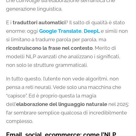
che coinvolge sia elaborazione semantica che
generazione linguistica.
E i
traduttori automatici
? Il salto di qualità è stato
enorme: oggi
Google Translate
,
DeepL
e simili non
si limitano a tradurre parola per parola, ma
ricostruiscono la frase nel contesto
. Merito di
modelli NLP avanzati che analizzano i significati,
non solo le strutture grammaticali.
In tutto questo, l’utente non vede algoritmi, non
pensa a reti neurali. Vede solo una macchina che
“capisce”. Ed è proprio questa la magia
dell’
elaborazione del linguaggio naturale
nel 2025:
far sembrare semplice qualcosa di incredibilmente
complesso.
Email, social, ecommerce: come l’NLP