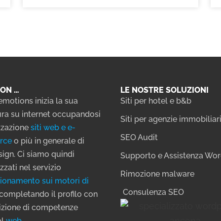
ON …
LE NOSTRE SOLUZIONI
emotions inizia la sua
Siti per hotel e b&b
ra su internet occupandosi
Siti per agenzie immobiliar
izzazione
siti web e e-
SEO Audit
rce
o più in generale di
ign. Ci siamo quindi
Supporto e Assistenza Wo
zzati nel servizio
Rimozione malware
ionamento sui motori di
Consulenza SEO
completando il profilo con
sizione di competenze
al
web