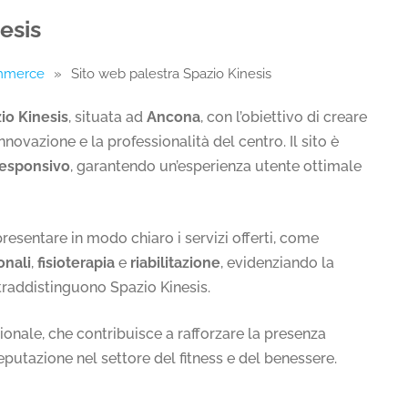
esis
ommerce
»
Sito web palestra Spazio Kinesis
io Kinesis
, situata ad
Ancona
, con l’obiettivo di creare
nnovazione e la professionalità del centro. Il sito è
responsivo
, garantendo un’esperienza utente ottimale
presentare in modo chiaro i servizi offerti, come
onali
,
fisioterapia
e
riabilitazione
, evidenziando la
traddistinguono Spazio Kinesis.
zionale, che contribuisce a rafforzare la presenza
eputazione nel settore del fitness e del benessere.