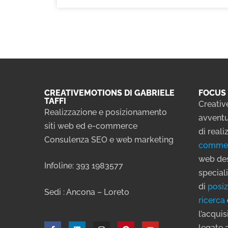
CREATIVEMOTIONS DI GABRIELE
FOCUS 
TAFFI
Creativ
Realizzazione e posizionamento
avventu
siti web ed e-commerce
di real
Consulenza SEO e web marketing
comme
web des
Infoline: 393 1983577
speciali
di
posiz
Sedi : Ancona – Loreto
ricerca
l’acqui
legate 