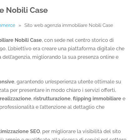
e Nobili Case
ommerce
»
Sito web agenzia immobiliare Nobili Case
iliare Nobili Case
, con sede nel centro storico di
90. L’obiettivo era creare una piattaforma digitale che
à dell’agenzia, migliorando la sua presenza online e
onsive
, garantendo un’esperienza utente ottimale su
zzata per presentare in modo chiaro i servizi offerti,
realizzazione
,
ristrutturazione
,
flipping immobiliare
e
professionalità e l’attenzione al dettaglio che
timizzazione SEO
, per migliorare la visibilità del sito
ù ampio e qualificato alla ricerca di servizi nel settore