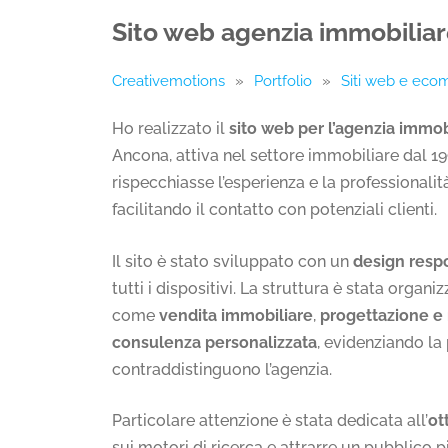
Sito web agenzia immobiliar
Creativemotions
»
Portfolio
»
Siti web e ec
Ho realizzato il
sito web per l’agenzia immob
Ancona, attiva nel settore immobiliare dal 19
rispecchiasse l’esperienza e la professionalit
facilitando il contatto con potenziali clienti.
Il sito è stato sviluppato con un
design resp
tutti i dispositivi. La struttura è stata organi
come
vendita immobiliare
,
progettazione e 
consulenza personalizzata
, evidenziando la 
contraddistinguono l’agenzia.
Particolare attenzione è stata dedicata all’
ot
sui motori di ricerca e attrarre un pubblico pi