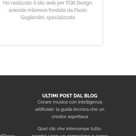
Ho realizzato il sito web per PGK Design,
azienda milanese fondata da Paolo
Gagliardini, specializzata
ULTIMI POST DAL BLOG
Creare musica con intelligenza
artificiale: la guida tecnica che un
i
creator aspettava
Quel clic che interrompe tutto:
perché i pop-up compaiono e come