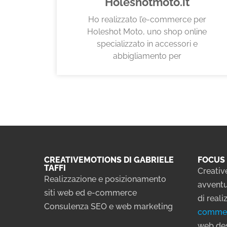
Holeshotmoto.it
Ho realizzato l’e-commerce per
Holeshot Moto, uno shop online
specializzato in accessori e
abbigliamento per
CREATIVEMOTIONS DI GABRIELE
FOCUS 
TAFFI
Creativ
Realizzazione e posizionamento
avventu
siti web ed e-commerce
di real
Consulenza SEO e web marketing
comme
web des