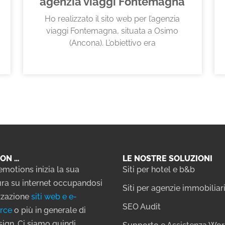
agenzia viaggi Fontemagna
Ho realizzato il sito web per l’agenzia
viaggi Fontemagna, situata a Osimo
(Ancona). L’obiettivo era
ON …
LE NOSTRE SOLUZIONI
emotions inizia la sua
Siti per hotel e b&b
ra su internet occupandosi
Siti per agenzie immobiliar
izzazione
siti web e e-
SEO Audit
rce
o più in generale di
ign. Ci siamo quindi