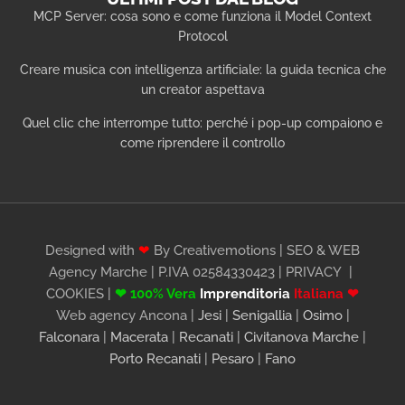
MCP Server: cosa sono e come funziona il Model Context
Protocol
Creare musica con intelligenza artificiale: la guida tecnica che
un creator aspettava
Quel clic che interrompe tutto: perché i pop-up compaiono e
come riprendere il controllo
Designed with
❤
By Creativemotions | SEO & WEB
Agency Marche | P.IVA 02584330423 |
PRIVACY
|
COOKIES
|
❤ 100% Vera
Imprenditoria
Italiana ❤
Web agency Ancona |
Jesi
|
Senigallia
|
Osimo
|
Falconara
|
Macerata
|
Recanati
|
Civitanova Marche
|
Porto Recanati
|
Pesaro
|
Fano