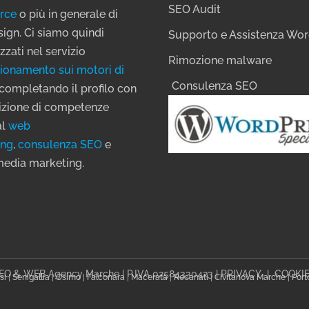
SEO Audit
rce
o più in generale di
ign. Ci siamo quindi
Supporto e Assistenza Wo
zzati nel servizio
Rimozione malware
ionamento sui motori di
Consulenza SEO
completando il profilo con
sizione di competenze
al
web
ing
,
consulenza SEO
e
media marketing.
SEO & WEB Agency Marche | P.IVA 02584330423 |
PRIVACY
|
COOKI
si
|
Senigallia
|
Osimo
|
Falconara
|
Macerata
|
Recanati
|
Civitanova Marche
|
Port