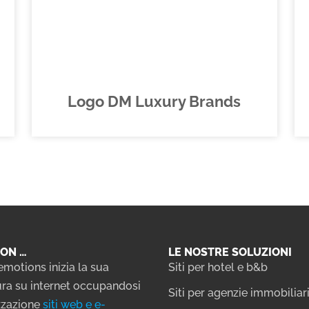
Logo DM Luxury Brands
ON …
LE NOSTRE SOLUZIONI
emotions inizia la sua
Siti per hotel e b&b
ra su internet occupandosi
Siti per agenzie immobiliar
izzazione
siti web e e-