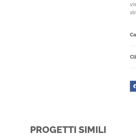
vi
st
Ca
Cl
PROGETTI SIMILI