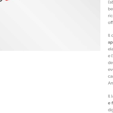
l’
be
ri
off
Il
ap
el
e 
de
ev
ca
An
Il
e 
di