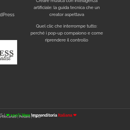
Creare musica con intelligenza
artificiale: la guida tecnica che un
rdPress
creator aspettava
Quel clic che interrompe tutto:
perché i pop-up compaiono e come
riprendere il controllo
ES
|
❤ 100% Vera
Imprenditoria
Italiana ❤
o Recanati
|
Pesaro
|
Fano