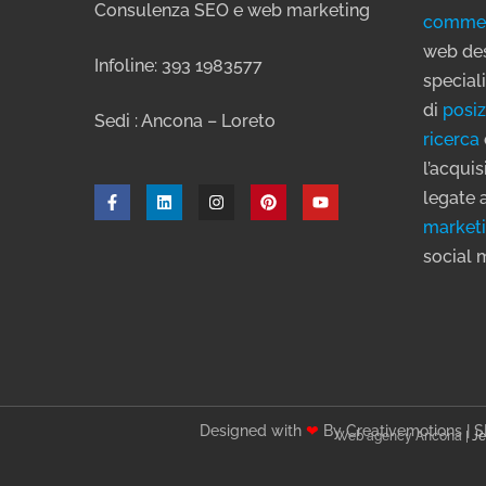
Consulenza SEO e web marketing
comme
web des
Infoline: 393 1983577
speciali
di
posiz
Sedi : Ancona – Loreto
ricerca
l’acqui
legate 
market
social 
Designed with
❤
By Creativemotions | 
Web agency Ancona |
Je