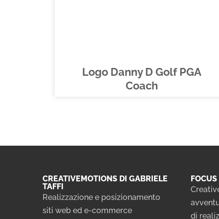
Logo Danny D Golf PGA
Coach
CREATIVEMOTIONS DI GABRIELE
FOCUS 
TAFFI
Creativ
Realizzazione e posizionamento
avventu
siti web ed e-commerce
di real