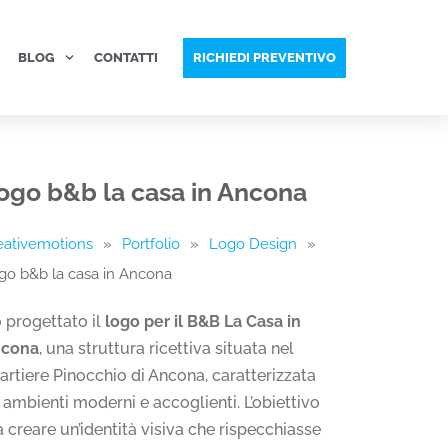
BLOG
CONTATTI
RICHIEDI PREVENTIVO
ogo b&b la casa in Ancona
eativemotions
»
Portfolio
»
Logo Design
»
go b&b la casa in Ancona
 progettato il
logo per il B&B La Casa in
cona
, una struttura ricettiva situata nel
artiere Pinocchio di Ancona, caratterizzata
 ambienti moderni e accoglienti. L’obiettivo
a creare un’identità visiva che rispecchiasse