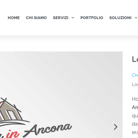
HOME
CHI SIAMO
SERVIZI
PORTFOLIO
SOLUZIONI
L
Cr
Lo
Ho
An
qu
da
er