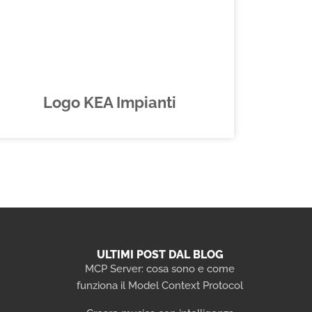
Logo KEA Impianti
ULTIMI POST DAL BLOG
MCP Server: cosa sono e come
funziona il Model Context Protocol
i